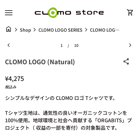
コンテンツへスキップ
ホーム
0
shopping_cart
カー
モバイルナビゲーション
0
shopping_cart
ホーム
カートを見る
home
chevron_right
chevron_right
chevron_right
CLOMO LOGO (Natural)
Shop
CLOMO LOGO SERIES
ズームイン
ズー
chevron_left
chevron_right
1
10
/
CLOMO LOGO (Natural)
share
通常価格
¥4,275
税込み
シンプルなデザインの CLOMO ロゴ Tシャツです。
Tシャツ生地は、通気性の良いオーガニックコットンを
100%使用。
地球環境と社会へ貢献する「ORGABITS」プ
ロジェクト（
収益の一部を寄付）
の対象製品です。