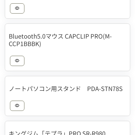
visibility
Bluetooth5.0マウス CAPCLIP PRO(M-
CCP1BBBK)
visibility
ノートパソコン用スタンド PDA-STN78S
visibility
キングジム「テプラ」PRO SR-R980