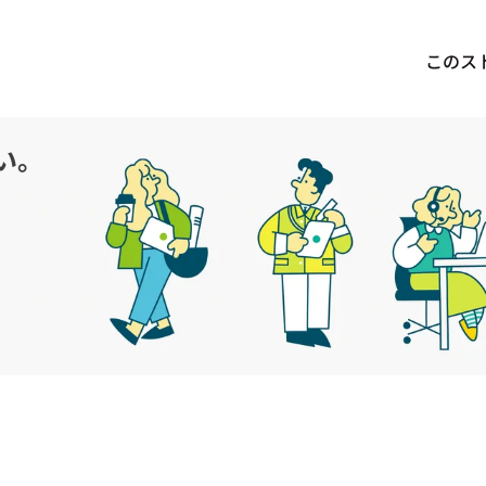
このス
い。