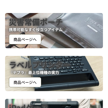
災害常備ポーチ
携帯可能なすぐ役立つアイテム
商品ページへ
ラベルプリンター
『テプラ』最上位機種の実力
商品ページへ
iPadケース