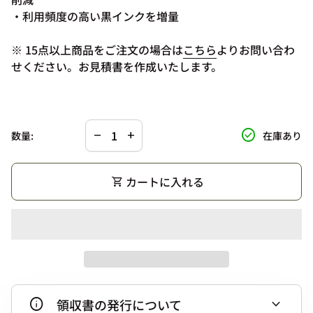
・利用頻度の高い黒インクを増量
(リンクは新しいタ
(リンクは新しいタ
(リンクは新しいタ
※ 15
点以上商品をご注文の場合は
こちら
よりお問い合わ
せください。お見積書を作成いたします。
の数量を減らす。
の数量を増やす。
check_circle
数量:
在庫あり
remove
add
カートに入れる
shopping_cart
info
expand_more
領収書の発行について