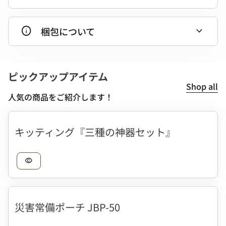
info
expand_more
梱包について
ピックアップアイテム
Shop all
人気の商品をご紹介します！
キッティング『三種の神器セット』
visibility
災害常備ポーチ JBP-50