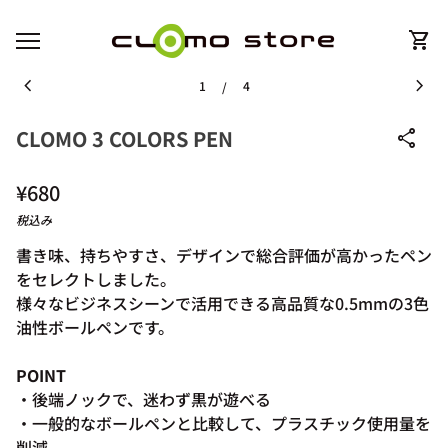
コンテンツへスキップ
ホーム
0
shopping_cart
カー
モバイルナビゲーション
0
shopping_cart
ホーム
カートを見る
ズームイン
ズー
chevron_left
chevron_right
1
4
/
CLOMO 3 COLORS PEN
share
通常価格
¥680
税込み
書き味、持ちやすさ、デザインで総合評価が高かったペン
をセレクトしました。
様々なビジネスシーンで活用できる高品質な0.5mmの3色
油性ボールペンです。
POINT
・後端ノックで、迷わず黒が遊べる
・一般的なボールペンと比較して、プラスチック使用量を
削減