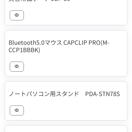
visibility
Bluetooth5.0マウス CAPCLIP PRO(M-
CCP1BBBK)
visibility
ノートパソコン用スタンド PDA-STN78S
visibility