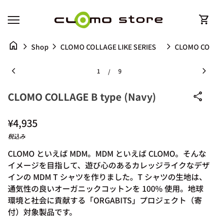
コンテンツへスキップ
ホーム
0
shopping_cart
カー
モバイルナビゲーション
0
shopping_cart
ホーム
カートを見る
home
chevron_right
chevron_right
chevron_right
CLOMO COLLAGE B t
Shop
CLOMO COLLAGE LIKE SERIES
ズームイン
ズー
chevron_left
chevron_right
1
9
/
CLOMO COLLAGE B type (Navy)
share
通常価格
¥4,935
税込み
CLOMO といえば MDM。MDM といえば CLOMO。そんな
イメージを目指して、遊び心のあるカレッジライクなデザ
インの MDM T シャツを作りました。T シャツの
生地は、
通気性の良いオーガニックコットンを 100% 使用。
地球
環境と社会に貢献する「ORGABITS」プロジェクト
（寄
付）
対象製品です。