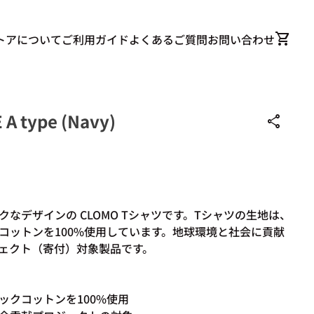
0
shopping_cart
カート
トアについて
ご利用ガイド
よくあるご質問
お問い合わせ
A type (Navy)
share
なデザインの CLOMO Tシャツです。
Tシャツの生地は、
コットンを100%使用しています。
地球環境と社会に貢献
ジェクト
（寄付）
対象製品です。
ックコットンを100%使用