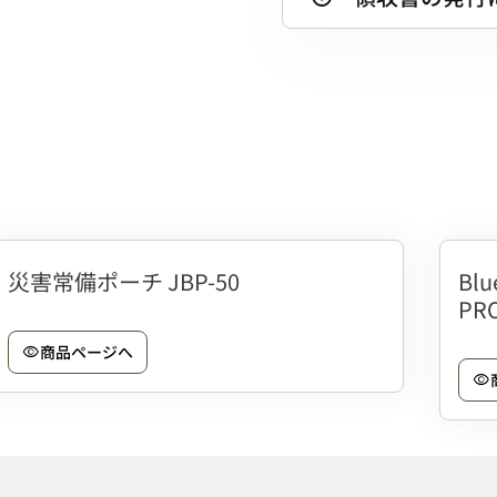
災害常備ポーチ JBP-50
Bl
PR
商品ページへ
visibility
visibility