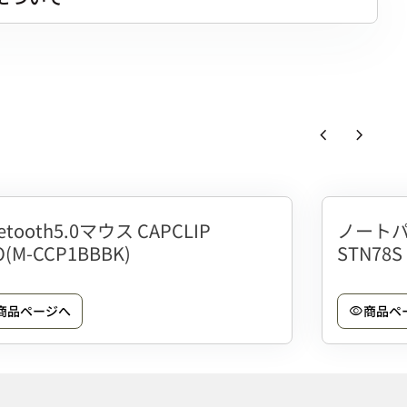
chevron_left
chevron_right
uetooth5.0マウス CAPCLIP
ノートパ
O(M-CCP1BBBK)
STN78S
商品ページへ
商品ペ
visibility