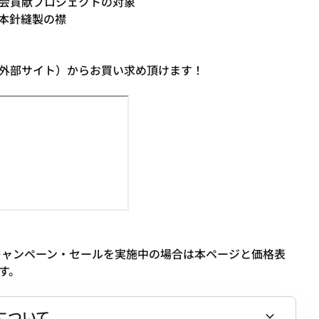
会貢献プロジェクトの対象
本針縫製の襟
I（外部サイト）からお買い求め頂けます！
内でキャンペーン・セールを実施中の場合は本ページと価格表
す。
について
expand_more