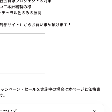
社会貢献プロジェクトの対象
い二本針縫製の襟
 150はナチュラル色のみの展開
I（外部サイト）からお買い求め頂けます！
内でキャンペーン・セールを実施中の場合は本ページと価格表
す。
について
expand_more