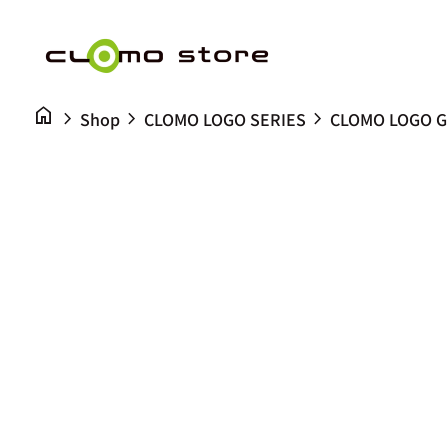
コンテンツへスキップ
0
shopping_cart
ホーム
カートを見る
ホーム
home
chevron_right
chevron_right
chevron_right
Shop
CLOMO LOGO SERIES
CLOMO LOGO GR
ズームイン
ズームイン
ズームイン
ズームイン
ズームイン
ズームイン
ズームイン
ズームイン
ズームイン
ズームイン