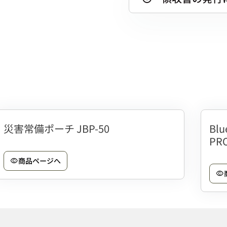
災害常備ポーチ JBP-50
Bl
PR
商品ページへ
visibility
visibility