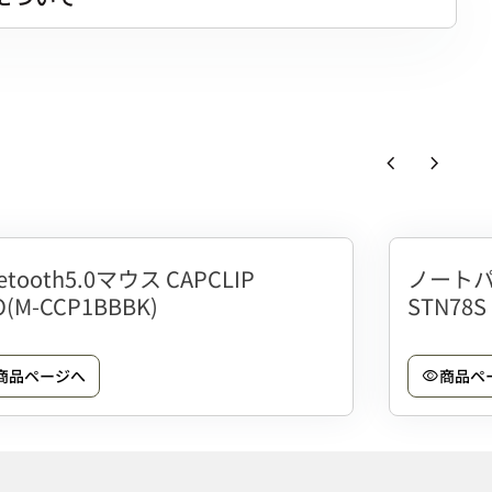
chevron_left
chevron_right
uetooth5.0マウス CAPCLIP
ノートパ
O(M-CCP1BBBK)
STN78S
商品ページへ
商品ペ
visibility