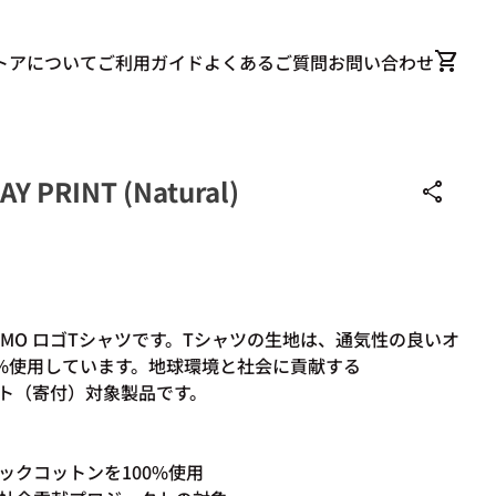
0
shopping_cart
カート
トアについて
ご利用ガイド
よくあるご質問
お問い合わせ
Y PRINT (Natural)
share
MO ロゴTシャツです。T
シャツの生地は、通気性の良いオ
%使用しています。
地球環境と社会に貢献する
クト
（寄付）
対象製品です。
ックコットンを100%使用